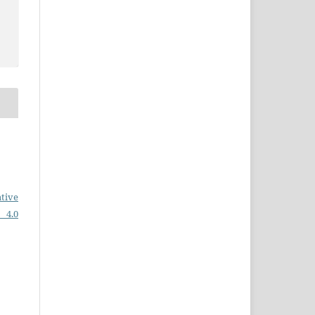
tive
 4.0