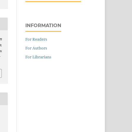
INFORMATION
For Readers
ता
भा
,
For Authors
om
For Librarians
v