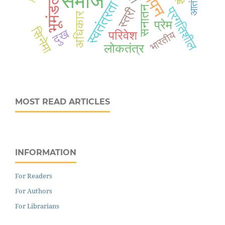
समाज
आतंक
स्वतंत्रता
सनातन
प्रगतिशील
स्त्री
अधिकार
प्रेम
सिनेमा
दुख
परिवेश
भारतीय
लोकतंत्र
MOST READ ARTICLES
INFORMATION
For Readers
For Authors
For Librarians